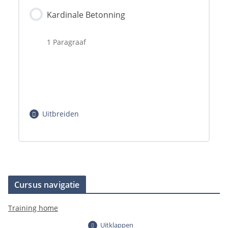
Kardinale Betonning
0% voltooid
1 Paragraaf
0/2 stappen
Uitbreiden
Scheidingstonnen
Hoofdstuk inhoud
Cursus navigatie
Links en rechts
Training home
0% voltooid
Uitklappen