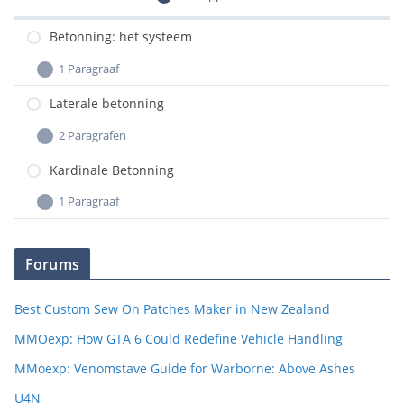
0/1 stappen
Betonning: het systeem
1 Paragraaf
Legenda Waterkaarten (ANWB)
Laterale betonning
Kleuren en toptekens
2 Paragrafen
Scheidingstonnen
Kardinale Betonning
Links en rechts
1 Paragraaf
Kleuren en toptekens
Forums
Best Custom Sew On Patches Maker in New Zealand
MMOexp: How GTA 6 Could Redefine Vehicle Handling
MMoexp: Venomstave Guide for Warborne: Above Ashes
U4N