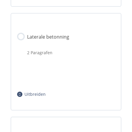
Hoofdstuk inhoud
Laterale betonning
0% voltooid
2 Paragrafen
0/1 stappen
Uitbreiden
Legenda Waterkaarten (ANWB)
Hoofdstuk inhoud