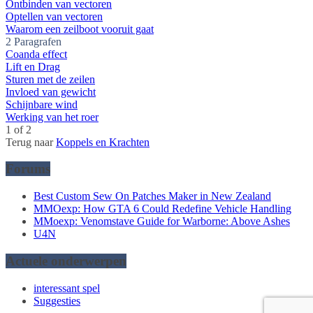
Ontbinden van vectoren
Optellen van vectoren
Waarom een zeilboot vooruit gaat
2 Paragrafen
Coanda effect
Lift en Drag
Sturen met de zeilen
Invloed van gewicht
Schijnbare wind
Werking van het roer
1 of 2
Terug naar
Koppels en Krachten
Forums
Best Custom Sew On Patches Maker in New Zealand
MMOexp: How GTA 6 Could Redefine Vehicle Handling
MMoexp: Venomstave Guide for Warborne: Above Ashes
U4N
Actuele onderwerpen
interessant spel
Suggesties