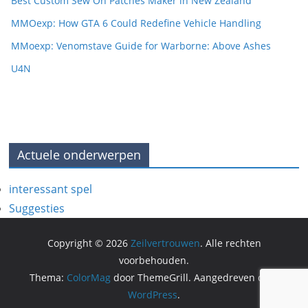
Best Custom Sew On Patches Maker in New Zealand
MMOexp: How GTA 6 Could Redefine Vehicle Handling
MMoexp: Venomstave Guide for Warborne: Above Ashes
U4N
Actuele onderwerpen
interessant spel
Suggesties
Copyright © 2026
Zeilvertrouwen
. Alle rechten
voorbehouden.
Thema:
ColorMag
door ThemeGrill. Aangedreven door
WordPress
.