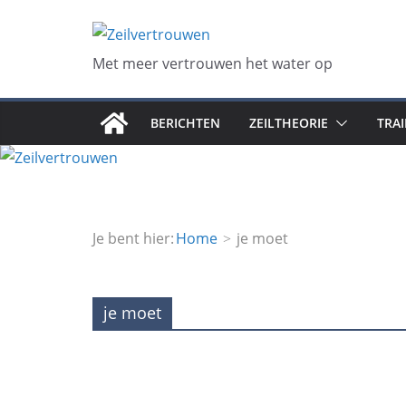
Ga
naar
de
Met meer vertrouwen het water op
inhoud
BERICHTEN
ZEILTHEORIE
TRA
Je bent hier:
Home
je moet
je moet