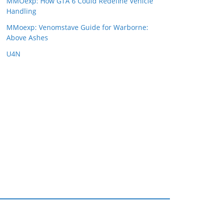
MMOexp: How GTA 6 Could Redefine Vehicle
Handling
MMoexp: Venomstave Guide for Warborne:
Above Ashes
U4N