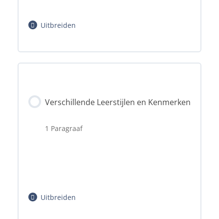
Uitbreiden
Hoofdstuk inhoud
Verschillende Leerstijlen en Kenmerken
0% voltooid
1 Paragraaf
0/2 stappen
Uitbreiden
Definitie en Belang