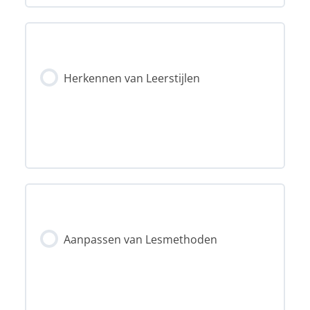
Hoofdstuk inhoud
Voorbeelden van Leerstijlen
Herkennen van Leerstijlen
0% voltooid
0/1 stappen
Leerstijlen
Aanpassen van Lesmethoden