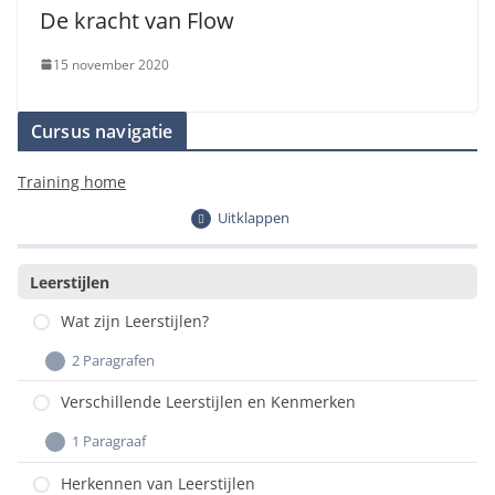
De kracht van Flow
Stap 1: Bepalen beginniveau
15 november 2020
Cursus navigatie
Training home
Stap 2: Leerdoel
Uitklappen
Leerstijlen
Wat zijn Leerstijlen?
2 Paragrafen
Definitie en Belang
Verschillende Leerstijlen en Kenmerken
Voorbeelden van Leerstijlen
1 Paragraaf
Leerstijlen
Herkennen van Leerstijlen