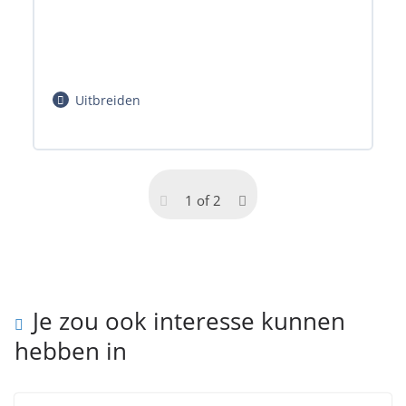
Uitbreiden
1 of 2
Hoofdstuk inhoud
0% voltooid
Je zou ook interesse kunnen
0/2 stappen
hebben in